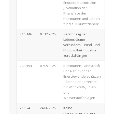
Enquete-Kommission
„Evaluation der
Finanzlage der
Kommunen und Lehren
für die Zukunft ziehen“
21/3146
05.12.2025
Zerstörung der
Ant
Lebensräume
verhindern – Wind- und
Photovoltaikindustrie
zurückdrängen
21/1554
09.09.2025
Kommunen, Landschaft
Ant
und Natur vor der
Energiewende schützen
– keine Sonderrechte
für Windkraft-, Solar-
und
Wasserstoffanlagen
21/574
24.06.2025
Keine
Ant
planungsrechtlichen