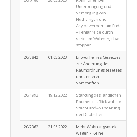
20/6188
28.03.2023
Kommunen bei
Ant
Unterbringung und
Versorgung von
Flüchtlingen und
Asylbewerbern am Ende
– Fehlanreize durch
seriellen Wohnungsbau
stoppen
20/5842
01.03.2023
Entwurf eines Gesetzes
Ent
zur Änderung des
Raumordnungsgesetzes
und anderer
Vorschriften
20/4992
19.12.2022
Stärkung des ländlichen
Ant
Raumes mit Blick auf die
Stadt-Land-Wanderung
der Deutschen
20/2362
21.06.2022
Mehr Wohnungsmarkt
Ant
wagen – Keine