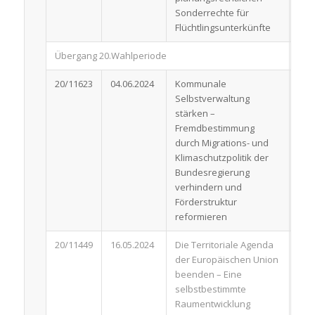
Sonderrechte für
Flüchtlingsunterkünfte
Übergang 20.Wahlperiode
20/11623
04.06.2024
Kommunale
Ant
Selbstverwaltung
stärken –
Fremdbestimmung
durch Migrations- und
Klimaschutzpolitik der
Bundesregierung
verhindern und
Förderstruktur
reformieren
20/11449
16.05.2024
Die Territoriale Agenda
Ant
der Europäischen Union
beenden – Eine
selbstbestimmte
Raumentwicklung