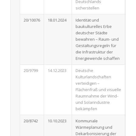
Deutschlands
sicherstellen
20/10076
18.01.2024
Identität und
Ant
baukulturelles Erbe
deutscher Städte
bewahren – Raum- und
Gestaltungsregeln für
die Infrastruktur der
Energiewende schaffen
20/9799
14.12.2023
Deutsche
Ant
Kulturlandschaften
verteidigen –
Flächenfraß und visuelle
Raumnahme der Wind-
und Solarindustrie
bekämpfen
20/8742
10.10.2023
Kommunale
Ant
Wärmeplanung und
Dekarbonisierung der