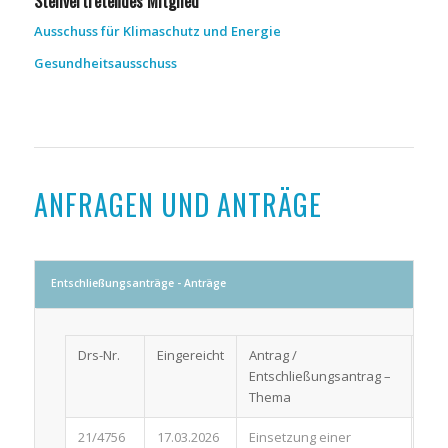
Stellvertretendes Mitglied
Ausschuss für Klimaschutz und Energie
Gesundheitsausschuss
ANFRAGEN UND ANTRÄGE
Entschließungsanträge - Anträge
Drs-Nr.
Eingereicht
Antrag /
Art
Entschließungsantrag –
Thema
21/4756
17.03.2026
Einsetzung einer
Ant