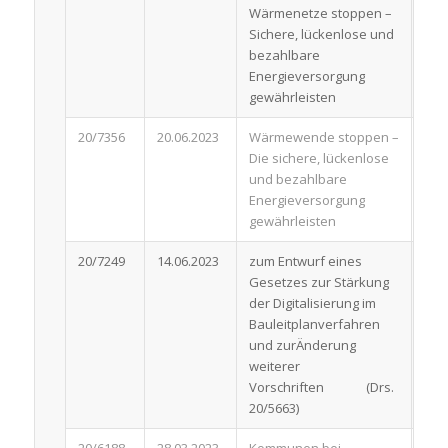
Wärmenetze stoppen –
Sichere, lückenlose und
bezahlbare
Energieversorgung
gewährleisten
20/7356
20.06.2023
Wärmewende stoppen –
Ant
Die sichere, lückenlose
und bezahlbare
Energieversorgung
gewährleisten
20/7249
14.06.2023
zum Entwurf eines
Ent
Gesetzes zur Stärkung
der Digitalisierung im
Bauleitplanverfahren
und zurÄnderung
weiterer
Vorschriften (Drs.
20/5663)