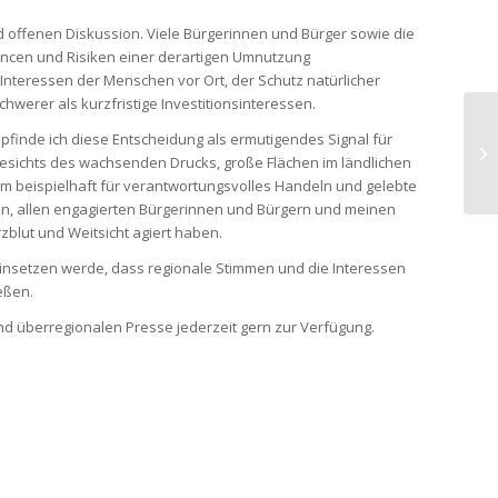
 offenen Diskussion. Viele Bürgerinnen und Bürger sowie die
ancen und Risiken einer derartigen Umnutzung
 Interessen der Menschen vor Ort, der Schutz natürlicher
werer als kurzfristige Investitionsinteressen.
finde ich diese Entscheidung als ermutigendes Signal für
ichts des wachsenden Drucks, große Flächen im ländlichen
um beispielhaft für verantwortungsvolles Handeln und gelebte
n, allen engagierten Bürgerinnen und Bürgern und meinen
zblut und Weitsicht agiert haben.
 einsetzen werde, dass regionale Stimmen und die Interessen
eßen.
nd überregionalen Presse jederzeit gern zur Verfügung.