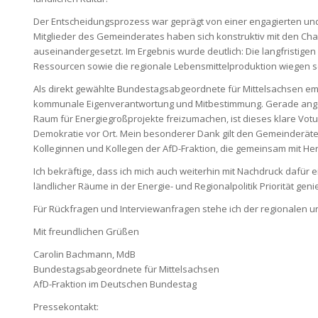
Der Entscheidungsprozess war geprägt von einer engagierten und
Mitglieder des Gemeinderates haben sich konstruktiv mit den Ch
auseinandergesetzt. Im Ergebnis wurde deutlich: Die langfristigen
Ressourcen sowie die regionale Lebensmittelproduktion wiegen sch
Als direkt gewählte Bundestagsabgeordnete für Mittelsachsen emp
kommunale Eigenverantwortung und Mitbestimmung. Gerade anges
Raum für Energiegroßprojekte freizumachen, ist dieses klare Vot
Demokratie vor Ort. Mein besonderer Dank gilt den Gemeinderäte
Kolleginnen und Kollegen der AfD-Fraktion, die gemeinsam mit Her
Ich bekräftige, dass ich mich auch weiterhin mit Nachdruck dafür
ländlicher Räume in der Energie- und Regionalpolitik Priorität geni
Für Rückfragen und Interviewanfragen stehe ich der regionalen u
Mit freundlichen Grüßen
Carolin Bachmann, MdB
Bundestagsabgeordnete für Mittelsachsen
AfD-Fraktion im Deutschen Bundestag
Pressekontakt: