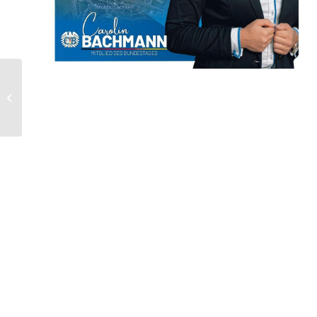
Bundesregierung lässt
Kommunen und
Bürger bei der
kommunalen
Wärmeplanung...