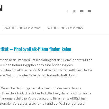
WAHLPROGRAMM 2021
WAHLPROGRAMM 2025
ität – Photovoltaik-Pläne finden keine
sachsen bedeutsamen Entscheidung hat der Gemeinderat Mulda
der einen Bebauungsplan noch eine Änderung des
oltaikprojekts auf rund 66 Hektar landwirtschaftlicher Fläche
ielle Nutzung weiter Teile der Kulturlandschaft durch
und Wünsche der Bürger ernst nimmt und die gewachsene
n Erhalt landwirtschaftlicher Nutzflächen, Naherholungsräume
planungsrechtlichen Voraussetzung für einen großflächigen
 regionaler Versorgungssicherheit und der Wahrung unserer